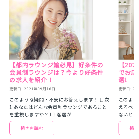
【都内ラウンジ嬢必見】好条件の
【20
会員制ラウンジは？今より好条件
でお店
の求人を紹介！
選!
更新日: 2021年09月16日
更新日: 20
このような疑問・不安にお答えします！ 目次
このよう
1 あなたはどんな会員制ラウンジであること
えるべき
を重視しますか？1.1 客層が
ないとい
続きを読む
続き