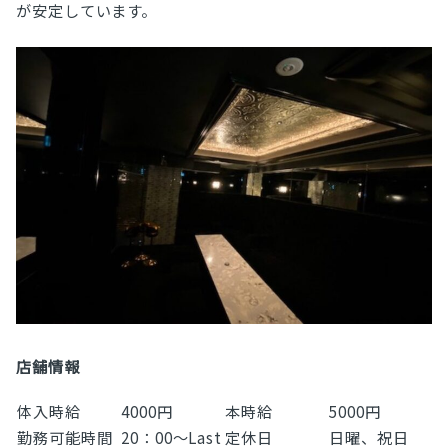
が安定しています。
店舗情報
体入時給
4000円
本時給
5000円
勤務可能時間
20：00～Last
定休日
日曜、祝日