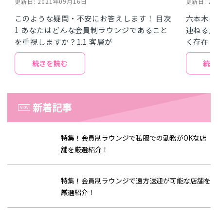
更新日: 2021年09月16日
更新日: 20
このような疑問・不安にお答えします！ 目次
六本木は
1 あなたはどんな会員制ラウンジであること
連ねる人
を重視しますか？1.1 客層が
く存在し
続きを読む
続き
新着記事
特集！会員制ラウンジで私服での勤務がOKな店
舗を厳選紹介！
特集！会員制ラウンジで遠方送迎が可能な店舗を
厳選紹介！